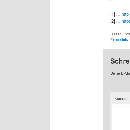
[1] …
http
[2] …
http
Dieser Eint
Permalink
.
Schre
Deine E-Mai
Komment