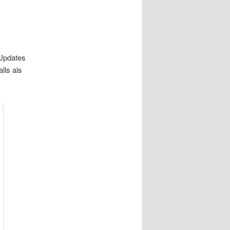
Updates
lls als