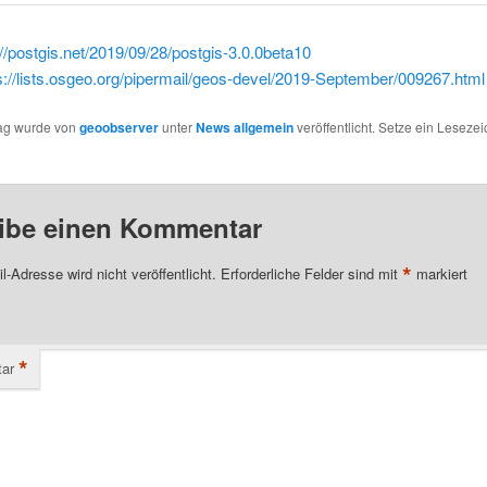
://postgis.net/2019/09/28/postgis-3.0.0beta10
s://lists.osgeo.org/pipermail/geos-devel/2019-September/009267.html
rag wurde von
geoobserver
unter
News allgemein
veröffentlicht. Setze ein Leseze
ibe einen Kommentar
*
l-Adresse wird nicht veröffentlicht.
Erforderliche Felder sind mit
markiert
*
ar