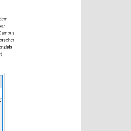
 dem
war
t Campus
orscher
enzials
e)