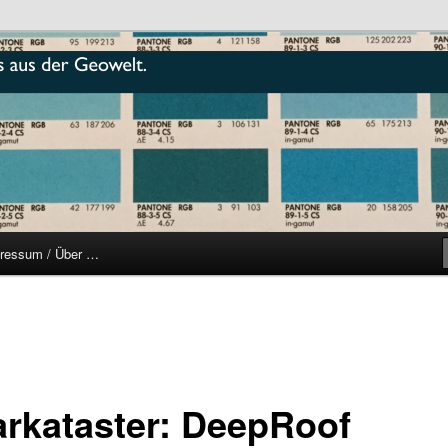
r
ressum / Über …
arkataster: DeepRoof