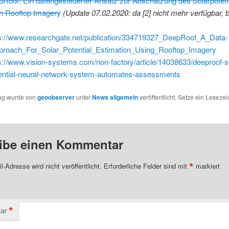
Roof: Ein datengesteuerter Ansatz zur Abschätzung des Solarpotent
on Rooftop Imagery
(Update 07.02.2020: da [2] nicht mehr verfügbar, bi
s://www.researchgate.net/publication/334719327_DeepRoof_A_Data-
proach_For_Solar_Potential_Estimation_Using_Rooftop_Imagery
s://www.vision-systems.com/non-factory/article/14038633/deeproof-so
ential-neural-network-system-automates-assessments
rag wurde von
geoobserver
unter
News allgemein
veröffentlicht. Setze ein Leseze
ibe einen Kommentar
*
l-Adresse wird nicht veröffentlicht.
Erforderliche Felder sind mit
markiert
*
ar