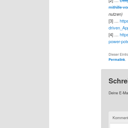
[2] …
Deep
mithilfe v
nutzen)
[3] …
http
driven_Ap
[4] …
http
power-pot
Dieser Eint
Permalink
.
Schre
Deine E-Mai
Komment