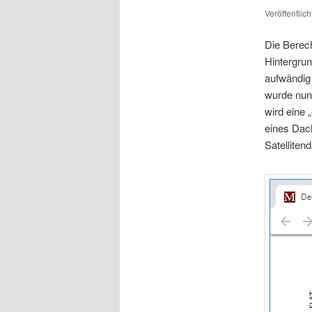
Veröffentlic
Die Berech
Hintergru
aufwändig
wurde nun
wird eine 
eines Dach
Satelliten