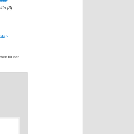
ials
tte [3]
lar-
ichen für den