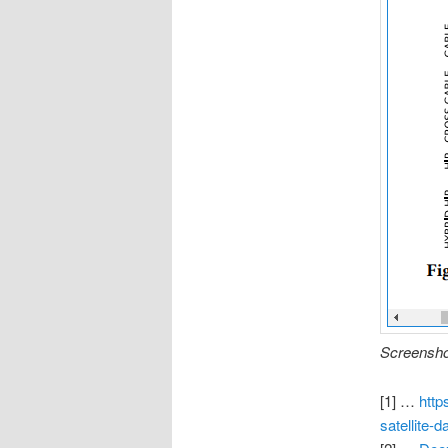
Screensho
[1] …
http
satellite-