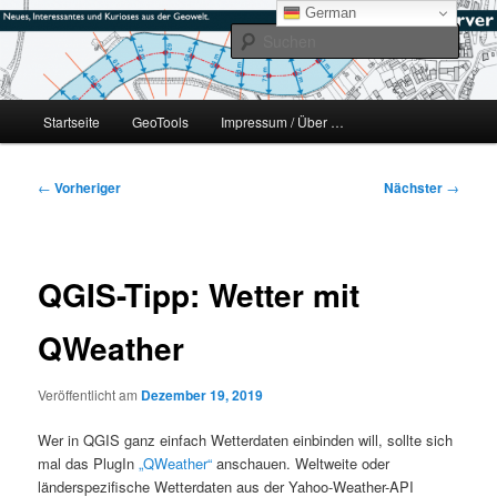
Zum
mikeE's GeoBlog
German
primären
Such
Inhalt
springen
#geoObserver
Hauptmenü
Startseite
GeoTools
Impressum / Über …
Beitragsnavigation
←
Vorheriger
Nächster
→
QGIS-Tipp: Wetter mit
QWeather
Veröffentlicht am
Dezember 19, 2019
Wer in QGIS ganz einfach Wetterdaten einbinden will, sollte sich
mal das PlugIn
„QWeather“
anschauen. Weltweite oder
länderspezifische Wetterdaten aus der Yahoo-Weather-API