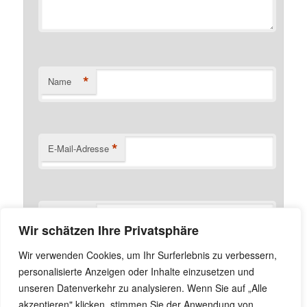
*
Name
*
E-Mail-Adresse
Website
Wir schätzen Ihre Privatsphäre
Name, E-Mail-Adresse und Website in diesem Browser
Wir verwenden Cookies, um Ihr Surferlebnis zu verbessern,
für meinen nächsten Kommentar speichern.
personalisierte Anzeigen oder Inhalte einzusetzen und
unseren Datenverkehr zu analysieren. Wenn Sie auf „Alle
akzeptieren" klicken, stimmen Sie der Anwendung von