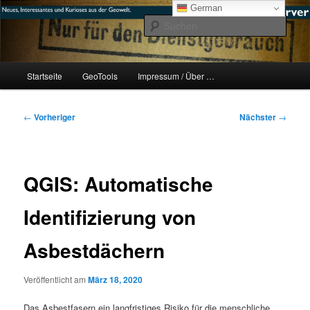
Zum
mikeE's GeoBlog
German
primären
Such
Inhalt
springen
#geoObserver
Hauptmenü
Startseite
GeoTools
Impressum / Über …
Beitragsnavigation
←
Vorheriger
Nächster
→
QGIS: Automatische
Identifizierung von
Asbestdächern
Veröffentlicht am
März 18, 2020
Das Asbestfasern ein langfristiges Risiko für die menschliche