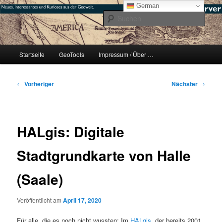
Zum
mikeE's GeoBlog
German
primären
Such
Inhalt
springen
#geoObserver
Hauptmenü
Startseite
GeoTools
Impressum / Über …
Beitragsnavigation
←
Vorheriger
Nächster
→
HALgis: Digitale
Stadtgrundkarte von Halle
(Saale)
Veröffentlicht am
April 17, 2020
Für alle, die es noch nicht wussten: Im
HALgis
, der bereits 2001