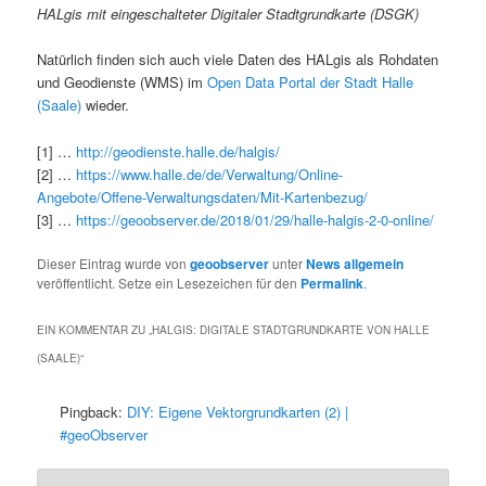
HALgis mit eingeschalteter Digitaler Stadtgrundkarte (DSGK)
Natürlich finden sich auch viele Daten des HALgis als Rohdaten
und Geodienste (WMS) im
Open Data Portal der Stadt Halle
(Saale)
wieder.
[1] …
http://geodienste.halle.de/halgis/
[2] …
https://www.halle.de/de/Verwaltung/Online-
Angebote/Offene-Verwaltungsdaten/Mit-Kartenbezug/
[3] …
https://geoobserver.de/2018/01/29/halle-halgis-2-0-online/
Dieser Eintrag wurde von
geoobserver
unter
News allgemein
veröffentlicht. Setze ein Lesezeichen für den
Permalink
.
EIN KOMMENTAR ZU „
HALGIS: DIGITALE STADTGRUNDKARTE VON HALLE
(SAALE)
“
Pingback:
DIY: Eigene Vektorgrundkarten (2) |
#geoObserver