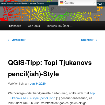
Zum
mikeE's GeoBlog
German
primären
Such
Inhalt
springen
#geoObserver
Hauptmenü
Startseite
GeoTools
Impressum / Über …
Beitragsnavigation
←
Vorheriger
Nächster
→
QGIS-Tipp: Topi Tjukanovs
pencil(ish)-Style
Veröffentlicht am
Juni 9, 2020
Wer Vintage- oder handgemalte Karten mag, sollte sich mal
Topi
Tjukanovs QGIS-Style „pencil(ish)“
[1] genauer anschauen, es
lohnt sich! Am 5.6.2020 veröffentlicht gab es gleich einige