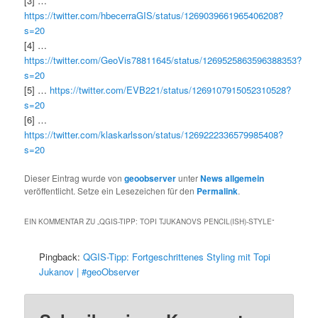
[3] …
https://twitter.com/hbecerraGIS/status/1269039661965406208?
s=20
[4] …
https://twitter.com/GeoVis78811645/status/1269525863596388353?
s=20
[5] …
https://twitter.com/EVB221/status/1269107915052310528?
s=20
[6] …
https://twitter.com/klaskarlsson/status/1269222336579985408?
s=20
Dieser Eintrag wurde von
geoobserver
unter
News allgemein
veröffentlicht. Setze ein Lesezeichen für den
Permalink
.
EIN KOMMENTAR ZU „
QGIS-TIPP: TOPI TJUKANOVS PENCIL(ISH)-STYLE
“
Pingback:
QGIS-Tipp: Fortgeschrittenes Styling mit Topi
Jukanov | #geoObserver