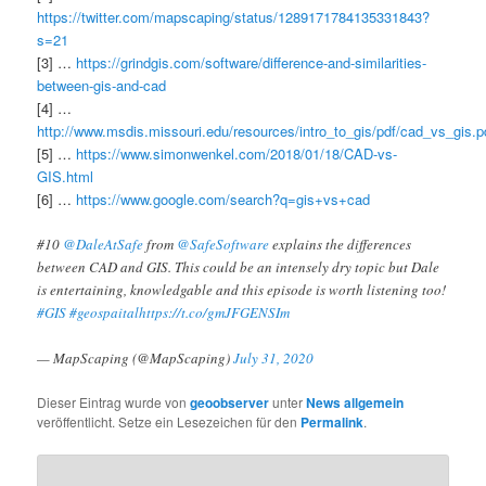
https://twitter.com/mapscaping/status/1289171784135331843?
s=21
[3] …
https://grindgis.com/software/difference-and-similarities-
between-gis-and-cad
[4] …
http://www.msdis.missouri.edu/resources/intro_to_gis/pdf/cad_vs_gis.p
[5] …
https://www.simonwenkel.com/2018/01/18/CAD-vs-
GIS.html
[6] …
https://www.google.com/search?q=gis+vs+cad
#10
@DaleAtSafe
from
@SafeSoftware
explains the differences
between CAD and GIS. This could be an intensely dry topic but Dale
is entertaining, knowledgable and this episode is worth listening too!
#GIS
#geospaital
https://t.co/gmJFGENSIm
— MapScaping (@MapScaping)
July 31, 2020
Dieser Eintrag wurde von
geoobserver
unter
News allgemein
veröffentlicht. Setze ein Lesezeichen für den
Permalink
.