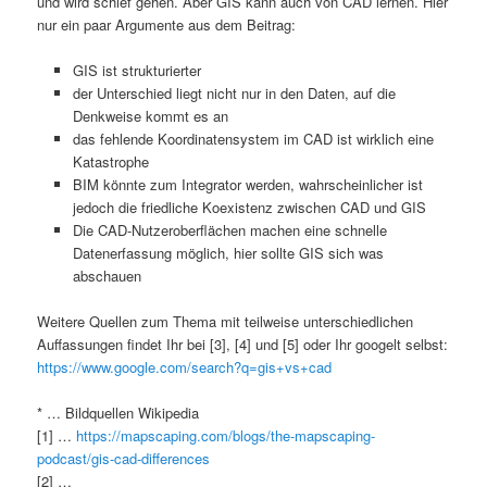
und wird schief gehen. Aber GIS kann auch von CAD lernen. Hier
nur ein paar Argumente aus dem Beitrag:
GIS ist strukturierter
der Unterschied liegt nicht nur in den Daten, auf die
Denkweise kommt es an
das fehlende Koordinatensystem im CAD ist wirklich eine
Katastrophe
BIM könnte zum Integrator werden, wahrscheinlicher ist
jedoch die friedliche Koexistenz zwischen CAD und GIS
Die CAD-Nutzeroberflächen machen eine schnelle
Datenerfassung möglich, hier sollte GIS sich was
abschauen
Weitere Quellen zum Thema mit teilweise unterschiedlichen
Auffassungen findet Ihr bei [3], [4] und [5] oder Ihr googelt selbst:
https://www.google.com/search?q=gis+vs+cad
* … Bildquellen Wikipedia
[1] …
https://mapscaping.com/blogs/the-mapscaping-
podcast/gis-cad-differences
[2] …