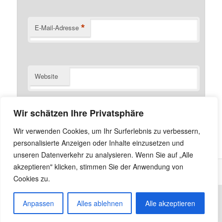
*
E-Mail-Adresse
Website
Name, E-Mail-Adresse und Website in diesem Browser
Wir schätzen Ihre Privatsphäre
für meinen nächsten Kommentar speichern.
Wir verwenden Cookies, um Ihr Surferlebnis zu verbessern,
personalisierte Anzeigen oder Inhalte einzusetzen und
unseren Datenverkehr zu analysieren. Wenn Sie auf „Alle
akzeptieren" klicken, stimmen Sie der Anwendung von
Cookies zu.
Anpassen
Alles ablehnen
Alle akzeptieren