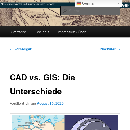
Zum
mikeE's GeoBlog
German
primären
Such
Inhalt
springen
#geoObserver
Hauptmenü
Startseite
GeoTools
Impressum / Über …
Beitragsnavigation
←
Vorheriger
Nächster
→
CAD vs. GIS: Die
Unterschiede
Veröffentlicht am
August 10, 2020