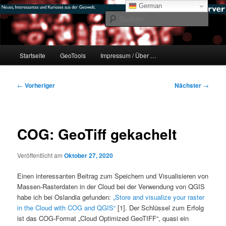
Zum
mikeE's GeoBlog
German
primären
Such
Inhalt
springen
#geoObserver
Hauptmenü
Startseite
GeoTools
Impressum / Über …
Beitragsnavigation
←
Vorheriger
Nächster
→
COG: GeoTiff gekachelt
Veröffentlicht am
Oktober 27, 2020
Einen interessanten Beitrag zum Speichern und Visualisieren von
Massen-Rasterdaten in der Cloud bei der Verwendung von QGIS
habe ich bei Oslandia gefunden:
„Store and visualize your raster
in the Cloud with COG and QGIS“
[1]. Der Schlüssel zum Erfolg
ist das COG-Format „Cloud Optimized GeoTIFF“, quasi ein