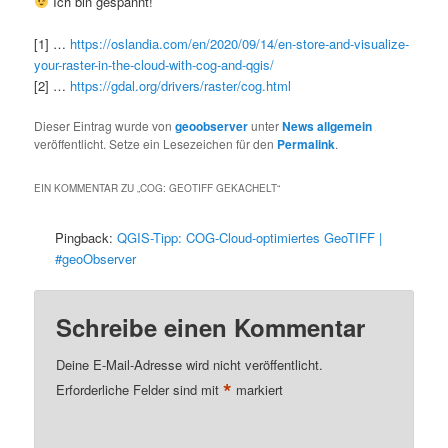
Ich bin gespannt!
[1] …
https://oslandia.com/en/2020/09/14/en-store-and-visualize-
your-raster-in-the-cloud-with-cog-and-qgis/
[2] …
https://gdal.org/drivers/raster/cog.html
Dieser Eintrag wurde von
geoobserver
unter
News allgemein
veröffentlicht. Setze ein Lesezeichen für den
Permalink
.
EIN KOMMENTAR ZU „
COG: GEOTIFF GEKACHELT
“
Pingback:
QGIS-Tipp: COG-Cloud-optimiertes GeoTIFF |
#geoObserver
Schreibe einen Kommentar
Deine E-Mail-Adresse wird nicht veröffentlicht.
*
Erforderliche Felder sind mit
markiert