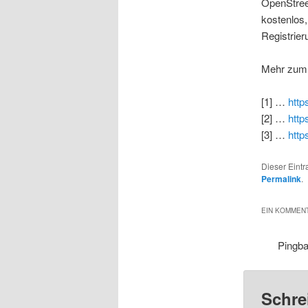
OpenStree
kostenlos,
Registrier
Mehr zum 
[1] …
http
[2] …
http
[3] …
htt
Dieser Eint
Permalink
.
EIN KOMMENT
Pingb
Schre