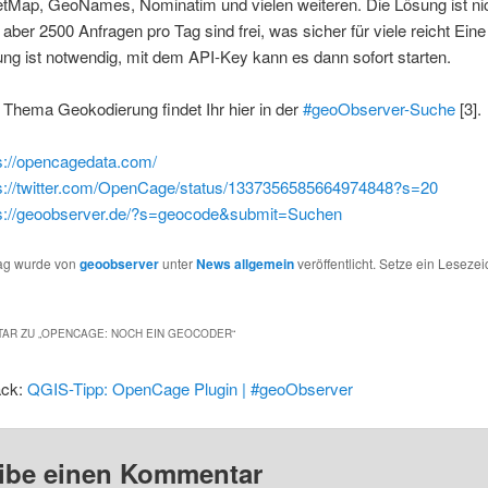
tMap, GeoNames, Nominatim und vielen weiteren. Die Lösung ist ni
 aber 2500 Anfragen pro Tag sind frei, was sicher für viele reicht Eine
ung ist notwendig, mit dem API-Key kann es dann sofort starten.
Thema Geokodierung findet Ihr hier in der
#geoObserver-Suche
[3].
s://opencagedata.com/
s://twitter.com/OpenCage/status/1337356585664974848?s=20
ps://geoobserver.de/?s=geocode&submit=Suchen
rag wurde von
geoobserver
unter
News allgemein
veröffentlicht. Setze ein Leseze
AR ZU „
OPENCAGE: NOCH EIN GEOCODER
“
ack:
QGIS-Tipp: OpenCage Plugin | #geoObserver
ibe einen Kommentar