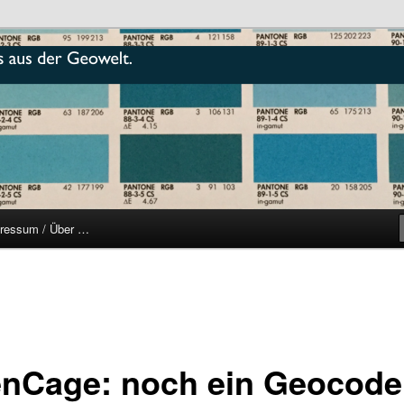
r
ressum / Über …
nCage: noch ein Geocode