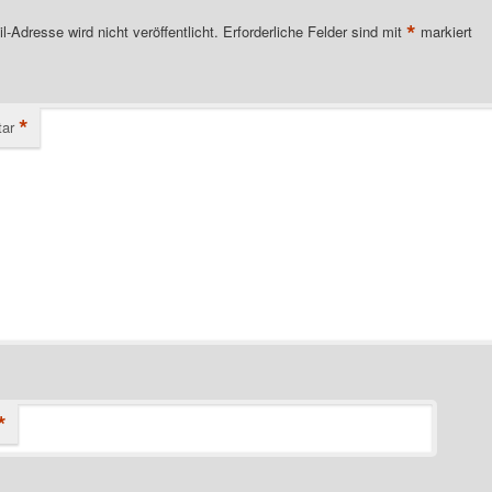
*
l-Adresse wird nicht veröffentlicht.
Erforderliche Felder sind mit
markiert
*
ar
*