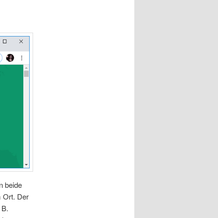
in beide
 Ort. Der
 B.