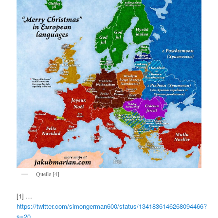
Quelle [4]
[1] …
https://twitter.com/simongerman600/status/1341836146268094466?
s=20