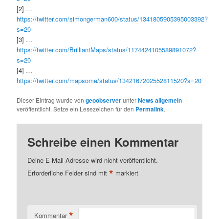
[2] …
https://twitter.com/simongerman600/status/1341805905395003392?
s=20
[3] …
https://twitter.com/BrilliantMaps/status/1174424105589891072?
s=20
[4] …
https://twitter.com/mapsome/status/1342167202552811520?s=20
Dieser Eintrag wurde von
geoobserver
unter
News allgemein
veröffentlicht. Setze ein Lesezeichen für den
Permalink
.
Schreibe einen Kommentar
Deine E-Mail-Adresse wird nicht veröffentlicht.
*
Erforderliche Felder sind mit
markiert
*
Kommentar