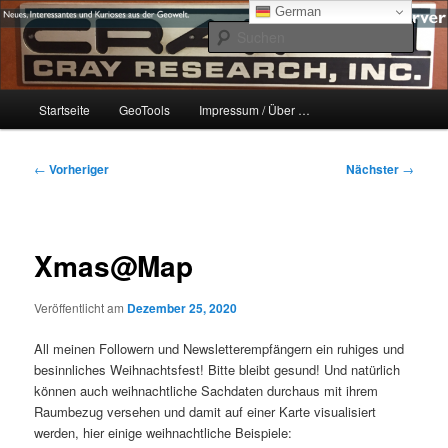
Zum
mikeE's GeoBlog
German
primären
Such
Inhalt
springen
#geoObserver
Hauptmenü
Startseite
GeoTools
Impressum / Über …
Beitragsnavigation
←
Vorheriger
Nächster
→
Xmas@Map
Veröffentlicht am
Dezember 25, 2020
All meinen Followern und Newsletterempfängern ein ruhiges und
besinnliches Weihnachtsfest! Bitte bleibt gesund! Und natürlich
können auch weihnachtliche Sachdaten durchaus mit ihrem
Raumbezug versehen und damit auf einer Karte visualisiert
werden, hier einige weihnachtliche Beispiele: