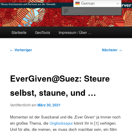
Zum
mikeE's GeoBlog
German
primären
Such
Inhalt
springen
#geoObserver
Hauptmenü
Startseite
GeoTools
Impressum / Über …
Beitragsnavigation
←
Vorheriger
Nächster
→
EverGiven@Suez: Steure
selbst, staune, und …
Veröffentlicht am
März 30, 2021
Momentan ist der Suezkanal und die „Ever Given“ ja immer noch
ein großes Thema, die
Unglücksspur
könnt Ihr in [1] verfolgen.
Und für alle, die meinen, es muss doch machbar sein, ein 59m