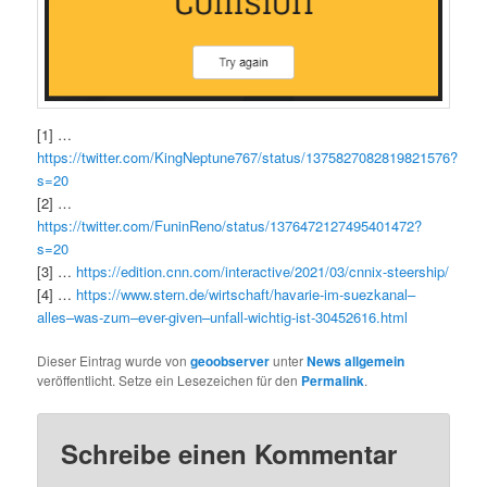
[1] …
https://twitter.com/KingNeptune767/status/1375827082819821576?
s=20
[2] …
https://twitter.com/FuninReno/status/1376472127495401472?
s=20
[3] …
https://edition.cnn.com/interactive/2021/03/cnnix-steership/
[4] …
https://www.stern.de/wirtschaft/havarie-im-suezkanal–
alles–was-zum–ever-given–unfall-wichtig-ist-30452616.html
Dieser Eintrag wurde von
geoobserver
unter
News allgemein
veröffentlicht. Setze ein Lesezeichen für den
Permalink
.
Schreibe einen Kommentar