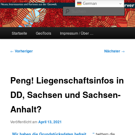
Zum
mikeE's GeoBlog
German
primären
Such
Inhalt
springen
#geoObserver
Hauptmenü
Startseite
GeoTools
Impressum / Über …
Beitragsnavigation
←
Vorheriger
Nächster
→
Peng! Liegenschaftsinfos in
DD, Sachsen und Sachsen-
Anhalt?
Veröffentlicht am
April 13, 2021
„Wir haben die Grundstücksdaten befreit, …“
twittern die