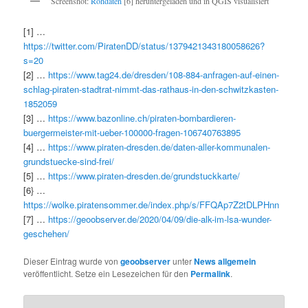
Screenshot:
Rohdaten
[6] heruntergeladen und in QGIS visualisiert
[1] …
https://twitter.com/PiratenDD/status/1379421343180058626?
s=20
[2] …
https://www.tag24.de/dresden/108-884-anfragen-auf-einen-
schlag-piraten-stadtrat-nimmt-das-rathaus-in-den-schwitzkasten-
1852059
[3] …
https://www.bazonline.ch/piraten-bombardieren-
buergermeister-mit-ueber-100000-fragen-106740763895
[4] …
https://www.piraten-dresden.de/daten-aller-kommunalen-
grundstuecke-sind-frei/
[5] …
https://www.piraten-dresden.de/grundstuckkarte/
[6} …
https://wolke.piratensommer.de/index.php/s/FFQAp7Z2tDLPHnn
[7] …
https://geoobserver.de/2020/04/09/die-alk-im-lsa-wunder-
geschehen/
Dieser Eintrag wurde von
geoobserver
unter
News allgemein
veröffentlicht. Setze ein Lesezeichen für den
Permalink
.