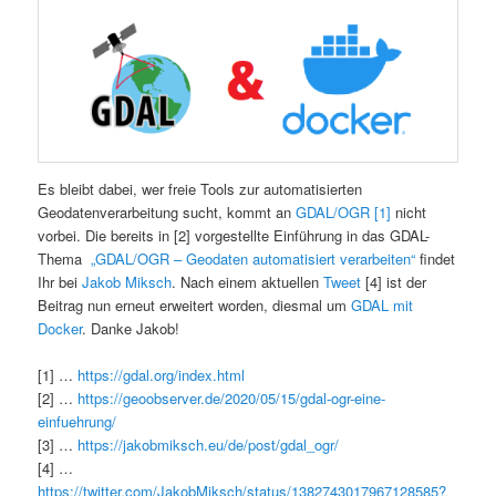
Es bleibt dabei, wer freie Tools zur automatisierten
Geodatenverarbeitung sucht, kommt an
GDAL/OGR [1]
nicht
vorbei. Die bereits in [2] vorgestellte Einführung in das GDAL-
Thema
„GDAL/OGR – Geodaten automatisiert verarbeiten“
findet
Ihr bei
Jakob Miksch
. Nach einem aktuellen
Tweet
[4] ist der
Beitrag nun erneut erweitert worden, diesmal um
GDAL mit
Docker
. Danke Jakob!
[1] …
https://gdal.org/index.html
[2] …
https://geoobserver.de/2020/05/15/gdal-ogr-eine-
einfuehrung/
[3] …
https://jakobmiksch.eu/de/post/gdal_ogr/
[4] …
https://twitter.com/JakobMiksch/status/1382743017967128585?