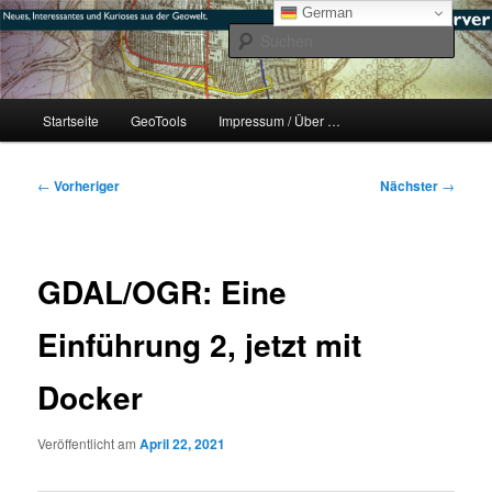
Zum
mikeE's GeoBlog
German
primären
Such
Inhalt
springen
#geoObserver
Hauptmenü
Startseite
GeoTools
Impressum / Über …
Beitragsnavigation
←
Vorheriger
Nächster
→
GDAL/OGR: Eine
Einführung 2, jetzt mit
Docker
Veröffentlicht am
April 22, 2021