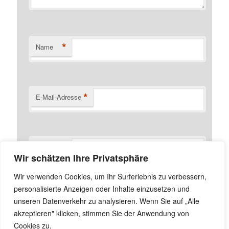
*
Name
*
E-Mail-Adresse
Website
Wir schätzen Ihre Privatsphäre
Name, E-Mail-Adresse und Website in diesem Browser
Wir verwenden Cookies, um Ihr Surferlebnis zu verbessern,
für meinen nächsten Kommentar speichern.
personalisierte Anzeigen oder Inhalte einzusetzen und
unseren Datenverkehr zu analysieren. Wenn Sie auf „Alle
akzeptieren" klicken, stimmen Sie der Anwendung von
Cookies zu.