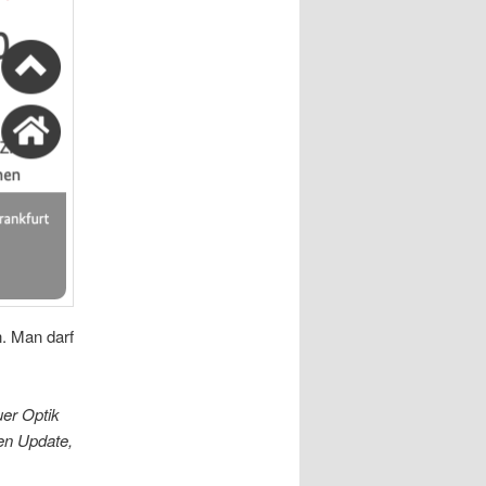
. Man darf
uer Optik
hen Update,