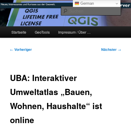
Zum
mikeE's GeoBlog
German
primären
Such
Inhalt
springen
#geoObserver
Hauptmenü
Startseite
GeoTools
Impressum / Über …
Beitragsnavigation
←
Vorheriger
Nächster
→
UBA: Interaktiver
Umweltatlas „Bauen,
Wohnen, Haushalte“ ist
online