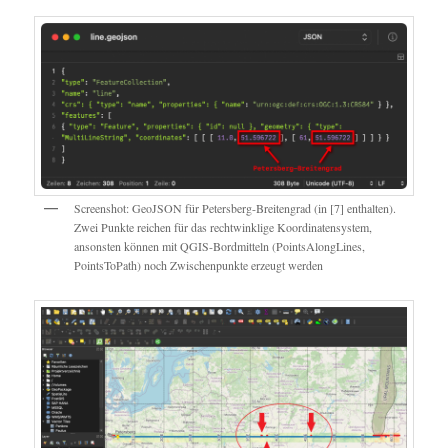
Screenshot: GeoJSON für Petersberg-Breitengrad (in [7] enthalten).
Zwei Punkte reichen für das rechtwinklige Koordinatensystem,
ansonsten können mit QGIS-Bordmitteln (PointsAlongLines,
PointsToPath) noch Zwischenpunkte erzeugt werden