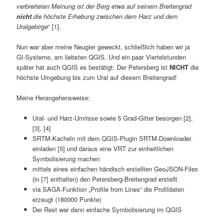
verbreiteten Meinung ist der Berg etwa auf seinem Breitengrad
nicht
die höchste Erhebung zwischen dem Harz und dem
Uralgebirge
“ [1].
Nun war aber meine Neugier geweckt, schließlich haben wir ja
GI-Systeme, am liebsten QGIS. Und ein paar Viertelstunden
später hat auch QGIS es bestätigt: Der Petersberg ist
NICHT
die
höchste Umgebung bis zum Ural auf diesem Breitengrad!
Meine Herangehensweise:
Ural- und Harz-Umrisse sowie 5 Grad-Gitter besorgen [2],
[3], [4]
SRTM-Kacheln mit dem QGIS-Plugin SRTM-Downloader
einladen [5] und daraus eine VRT zur einheitlichen
Symbolisierung machen
mittels eines einfachen händisch erstellten GeoJSON-Files
(in [7] enthalten) den Petersberg-Breitengrad erstellt
via SAGA-Funktion „Profile from Lines“ die Profildaten
erzeugt (180000 Punkte)
Der Rest war dann einfache Symbolisierung im QGIS