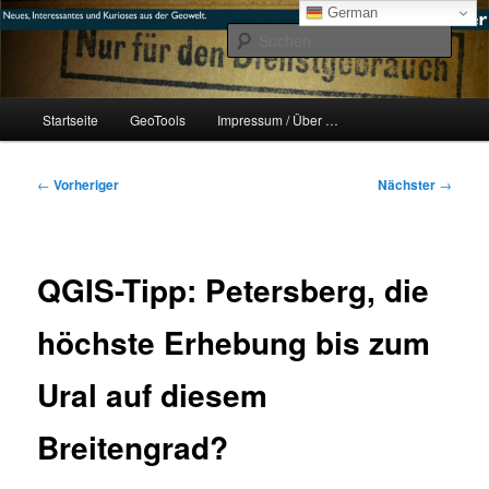
Zum
mikeE's GeoBlog
German
primären
Such
Inhalt
springen
#geoObserver
Hauptmenü
Startseite
GeoTools
Impressum / Über …
Beitragsnavigation
←
Vorheriger
Nächster
→
QGIS-Tipp: Petersberg, die
höchste Erhebung bis zum
Ural auf diesem
Breitengrad?