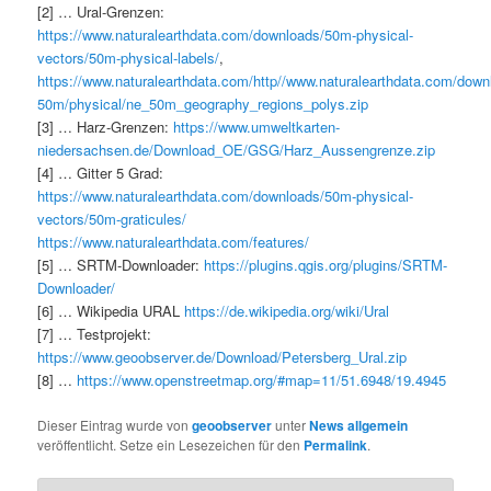
[2] … Ural-Grenzen:
https://www.naturalearthdata.com/downloads/50m-physical-
vectors/50m-physical-labels/
,
https://www.naturalearthdata.com/http//www.naturalearthdata.com/down
50m/physical/ne_50m_geography_regions_polys.zip
[3] … Harz-Grenzen:
https://www.umweltkarten-
niedersachsen.de/Download_OE/GSG/Harz_Aussengrenze.zip
[4] … Gitter 5 Grad:
https://www.naturalearthdata.com/downloads/50m-physical-
vectors/50m-graticules/
https://www.naturalearthdata.com/features/
[5] … SRTM-Downloader:
https://plugins.qgis.org/plugins/SRTM-
Downloader/
[6] … Wikipedia URAL
https://de.wikipedia.org/wiki/Ural
[7] … Testprojekt:
https://www.geoobserver.de/Download/Petersberg_Ural.zip
[8] …
https://www.openstreetmap.org/#map=11/51.6948/19.4945
Dieser Eintrag wurde von
geoobserver
unter
News allgemein
veröffentlicht. Setze ein Lesezeichen für den
Permalink
.