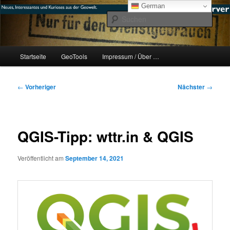
Zum
mikeE's GeoBlog
German
primären
Such
Inhalt
springen
#geoObserver
Hauptmenü
Startseite
GeoTools
Impressum / Über …
Beitragsnavigation
←
Vorheriger
Nächster
→
QGIS-Tipp: wttr.in & QGIS
Veröffentlicht am
September 14, 2021