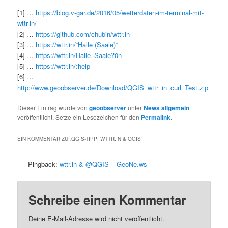
[1] …
https://blog.v-gar.de/2016/05/wetterdaten-im-terminal-mit-
wttr-in/
[2] …
https://github.com/chubin/wttr.in
[3] …
https://wttr.in/“Halle (Saale)“
[4] …
https://wttr.in/Halle_Saale?0n
[5] …
https://wttr.in/:help
[6] …
http://www.geoobserver.de/Download/QGIS_wttr_in_curl_Test.zip
Dieser Eintrag wurde von
geoobserver
unter
News allgemein
veröffentlicht. Setze ein Lesezeichen für den
Permalink
.
EIN KOMMENTAR ZU „
QGIS-TIPP: WTTR.IN & QGIS
“
Pingback:
wttr.in & @QGIS – GeoNe.ws
Schreibe einen Kommentar
Deine E-Mail-Adresse wird nicht veröffentlicht.