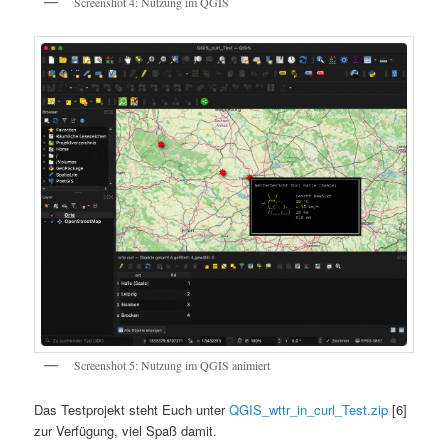
Screenshot 4: Nutzung im QGIS
Screenshot 5: Nutzung im QGIS animiert
Das Testprojekt steht Euch unter
QGIS_wttr_in_curl_Test.zip
[6]
zur Verfügung, viel Spaß damit.