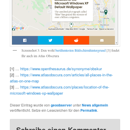
Screenshot 3: Den wohl
berühmtesten Bildschirmhintergrund
[3] findet
Ihr auch im Atlas Obscrura
[1] …
https://www.openthesaurus.de/synonyme/obskur
[2] …
https://www.atlasobscura.com/articles/all-places-in-the-
atlas-on-one-map
[3] …
https://www.atlasobscura.com/places/location-of-the-
microsoft-windows-xp-wallpaper
Dieser Eintrag wurde von
geoobserver
unter
News allgemein
veröffentlicht. Setze ein Lesezeichen für den
Permalink
.
Schreibe einen Kommentar