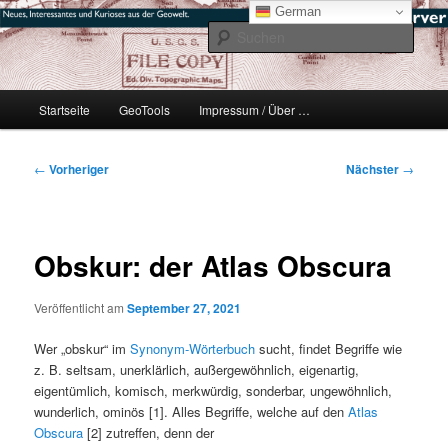
Zum
mikeE's GeoBlog
German
primären
Such
Inhalt
springen
#geoObserver
Hauptmenü
Startseite
GeoTools
Impressum / Über …
Beitragsnavigation
←
Vorheriger
Nächster
→
Obskur: der Atlas Obscura
Veröffentlicht am
September 27, 2021
Wer „obskur“ im
Synonym-Wörterbuch
sucht, findet Begriffe wie
z. B. seltsam, unerklärlich, außergewöhnlich, eigenartig,
eigentümlich, komisch, merkwürdig, sonderbar, ungewöhnlich,
wunderlich, ominös [1]. Alles Begriffe, welche auf den
Atlas
Obscura
[2] zutreffen, denn der