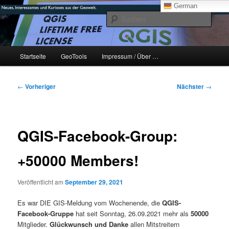
Zum
mikeE's GeoBlog
German
primären
Such
Inhalt
springen
#geoObserver
Hauptmenü
Startseite
GeoTools
Impressum / Über …
Beitragsnavigation
←
Vorheriger
Nächster
→
QGIS-Facebook-Group:
+50000 Members!
Veröffentlicht am
September 29, 2021
Es war DIE GIS-Meldung vom Wochenende, die
QGIS-
Facebook-Gruppe
hat seit Sonntag, 26.09.2021 mehr als
50000
Mitglieder.
Glückwunsch und Danke
allen Mitstreitern