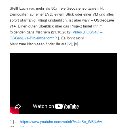
Stellt Euch vor, mehr als 50x freie Geodatensoftware inkl.
Demodaten auf einer DVD, einem Stick oder einer VM und alles
sofort startfähig. Klingt unglaublich, ist aber wahr –
OSGeoLive
v14
. Einen guten Überblick über das Projekt findet Ihr im
folgenden ganz frischem (21.10.2012)
Video „FOSS4G –
OSGeoLive-Projektbericht“
[1]. Es lohnt sich!
Mehr zum Nachlesen findet Ihr auf [2], [3].
[1] …
https://www.youtube.com/watch?v=IaBc_WBjU6w