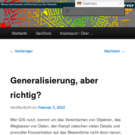
Zum
mikeE's GeoBlog
German
primären
Such
Inhalt
springen
#geoObserver
Hauptmenü
Startseite
GeoTools
Impressum / Über …
Beitragsnavigation
←
Vorheriger
Nächster
→
Generalisierung, aber
richtig?
Veröffentlicht am
Februar 3, 2022
Wer GIS nutzt, kommt um das Vereinfachen von Objekten, das
Weglassen von Daten, den Kampf zwischen vielen Details und
sinnvoller Konzentration auf das Wesentliche nicht drum herum.