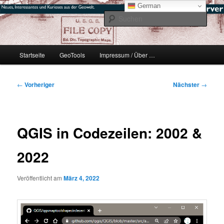
Zum
mikeE's GeoBlog
German
primären
Such
Inhalt
springen
#geoObserver
Hauptmenü
Startseite
GeoTools
Impressum / Über …
Beitragsnavigation
←
Vorheriger
Nächster
→
QGIS in Codezeilen: 2002 &
2022
Veröffentlicht am
März 4, 2022