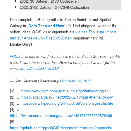
2002: 30 Dateien, 2173 Codezeilen
2022: 2750 Dateien, 2447246 Codezeilen
Den kompletten Beitrag mit alle Zahlen findet Ihr auf Spatial
Galaxy in „
Qgis Then and Now
“ [2]. Und übrigens, wusstet Ihr
schon, dass QGIS 2002 eigentlich als
kleines Tool zum Import
und zur Anzeige von PostGIS-Daten
begonnen hat? [3]
Danke Gary!
#QGIS
then and now… I wrote the first lines of code 20 years ago this
week. I was a lot younger then. Here’s a bit of a look at how far it’s
come:
https://t.co/sES0eeLXM8
— Gary Sherman (@shermange)
February 18, 2022
[1] …
https://www.xyht.com/spatial-itgis/godfather-of-qgis/
[2] …
https://spatialgalaxy.net/2022/02/18/qgis-then-and-now/
[3] …
https://de.wikipedia.org/wiki/QGIS#Versionsgeschichte
[4] …
https://twitter.com/shermange/status/1494719758930878466
[5] …
https://github.com/qgis/QGIS/blob/master/src/app/maptools/