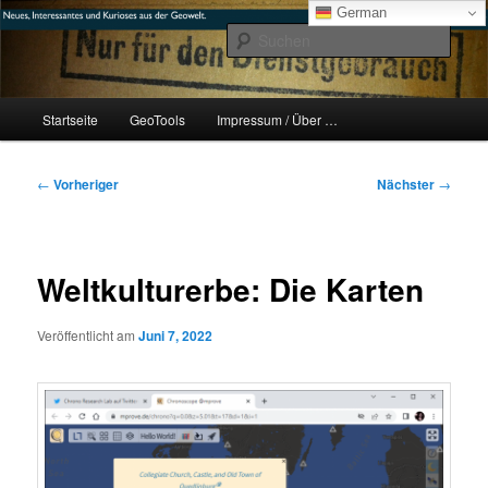
Zum
mikeE's GeoBlog
German
primären
Such
Inhalt
springen
#geoObserver
Hauptmenü
Startseite
GeoTools
Impressum / Über …
Beitragsnavigation
←
Vorheriger
Nächster
→
Weltkulturerbe: Die Karten
Veröffentlicht am
Juni 7, 2022