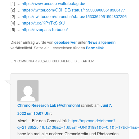
[1] …
https://www.unesco-welterbetag.de/
[2] …
https://twitter.com/GDI_DE/status/1533339083518386177
[2] …
https://twitter.com/chronohh/status/1533364951594807296
[4] …
https://t.co/KP1TkSltXJ
[5] …
https://overpass-turbo.eu/
Dieser Eintrag wurde von
geoobserver
unter
News allgemein
veröffentlicht. Setze ein Lesezeichen für den
Permalink
.
EIN KOMMENTAR ZU „
WELTKULTURERBE: DIE KARTEN
“
Chrono Research Lab (@chronohh)
schrieb
am
Juni 7,
2022 um 10:07 Uhr
:
Merci – Für den ChronoLink
https://mprove.de/chrono?
q=21.36525,16.12136&z=1.65&m=UN101881&o=0.1&t=17&d=1&s
habe ich mal alle anderen ChronoMedia und Photoserien