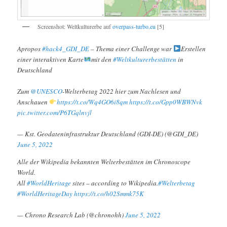
Screenshot: Weltkulturerbe auf
overpass-turbo.eu
[5]
Apropos
#hack4_GDI_DE
– Thema einer Challenge war
Erstellen
einer interaktiven Karte
mit den
#Weltkulturerbestätten
in
Deutschland
Zum
@UNESCO
-Welterbetag 2022 hier zum Nachlesen und
Anschauen
https://t.co/Wq4GO6i8qm
https://t.co/Gpp0WBWNvk
pic.twitter.com/P6TGqlnvjl
— Kst. Geodateninfrastruktur Deutschland (GDI-DE) (@GDI_DE)
June 5, 2022
Alle der Wikipedia bekannten Welterbestätten im Chronoscope
World.
All
#WorldHeritage
sites – according to Wikipedia.
#Welterbetag
#WorldHeritageDay
https://t.co/h02Smmk75K
— Chrono Research Lab (@chronohh)
June 5, 2022