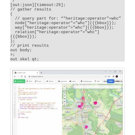
*/

[out:json][timeout:25];

// gather results

(

  // query part for: “"heritage:operator"=whc”

  node["heritage:operator"="whc"]({{bbox}});

  way["heritage:operator"="whc"]({{bbox}});

  relation["heritage:operator"="whc"]
({{bbox}});

);

// print results

out body;

>;

out skel qt;