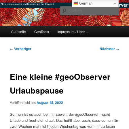
Zum
mikeE's GeoBlog
German
primären
Such
Inhalt
springen
#geoObserver
Hauptmenü
Startseite
GeoTools
Impressum / Über …
Beitragsnavigation
←
Vorheriger
Nächster
→
Eine kleine #geoObserver
Urlaubspause
Veröffentlicht am
August 18, 2022
So, nun ist es auch bei mir soweit, der #geoObserver macht
Urlaub und freut sich drauf. Das heißt aber auch, dass es nun für
zwei Wochen mal nicht jeden Wochentag was von mir zu lesen