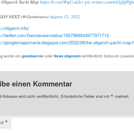
 Oligarch Yacht Map
https://t.co/xWqCzsLIcr
pic.twitter.com/nkSjjQPQ
GEO NEXT (@Geonieuws)
August 12, 2022
://oligarch.info/
s://twitter.com/Geonieuws/status/1557989543977971712
s://googlemapsmania.blogspot.com/2022/08/the-oligarch-yacht-map.
rag wurde von
geoobserver
unter
News allgemein
veröffentlicht. Setze ein Leseze
ibe einen Kommentar
*
l-Adresse wird nicht veröffentlicht.
Erforderliche Felder sind mit
markiert
*
ar