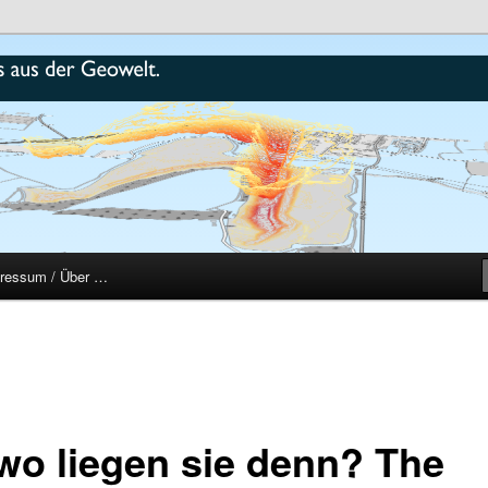
r
ressum / Über …
 wo liegen sie denn? The