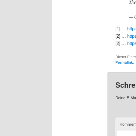
The
— 
[1] …
https
[2] …
http
[2] …
http
Dieser Eint
Permalink
.
Schre
Deine E-Mai
Komment