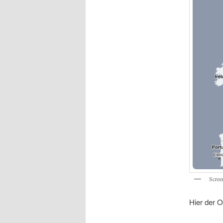
Scree
Hier der Or