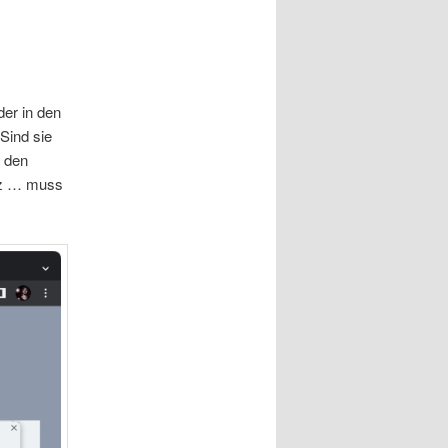
er in den
 Sind sie
h den
rz … muss