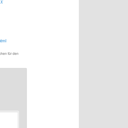
uX
html
ichen für den