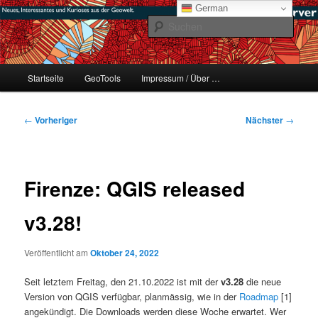
Zum
mikeE's GeoBlog
German
primären
Such
Inhalt
springen
#geoObserver
Hauptmenü
Startseite
GeoTools
Impressum / Über …
Beitragsnavigation
←
Vorheriger
Nächster
→
Firenze: QGIS released
v3.28!
Veröffentlicht am
Oktober 24, 2022
Seit letztem Freitag, den 21.10.2022 ist mit der
v3.28
die neue
Version von QGIS verfügbar, planmässig, wie in der
Roadmap
[1]
angekündigt. Die Downloads werden diese Woche erwartet. Wer