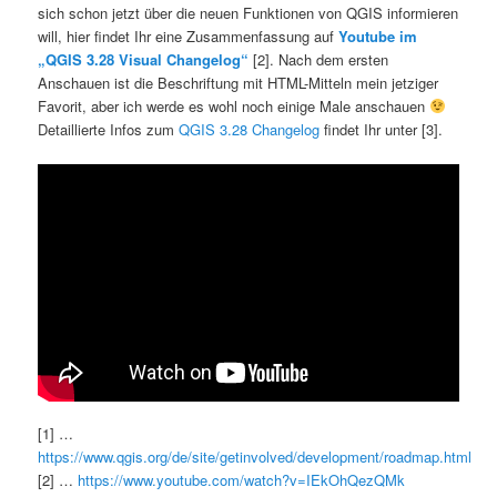
sich schon jetzt über die neuen Funktionen von QGIS informieren
will, hier findet Ihr eine Zusammenfassung auf
Youtube im
„QGIS 3.28 Visual Changelog“
[2]. Nach dem ersten
Anschauen ist die Beschriftung mit HTML-Mitteln mein jetziger
Favorit, aber ich werde es wohl noch einige Male anschauen
Detaillierte Infos zum
QGIS 3.28 Changelog
findet Ihr unter [3].
[1] …
https://www.qgis.org/de/site/getinvolved/development/roadmap.html
[2] …
https://www.youtube.com/watch?v=IEkOhQezQMk