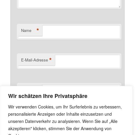
*
Name
*
E-Mail-Adresse
Website
Wir schätzen Ihre Privatsphäre
Name, E-Mail-Adresse und Website in diesem Browser
Wir verwenden Cookies, um Ihr Surferlebnis zu verbessern,
für meinen nächsten Kommentar speichern.
personalisierte Anzeigen oder Inhalte einzusetzen und
unseren Datenverkehr zu analysieren. Wenn Sie auf „Alle
akzeptieren" klicken, stimmen Sie der Anwendung von