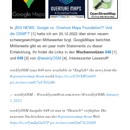
In „
BIG NEWS: Google vs. Overture Maps Foundation?! Und
die OSMF?
“ [1] hatte ich am 20.12.2022 über einen neuem
schwergewichtigen Mitbewerber bzgl. GoogleMaps berichtet.
Mittlerweile gibt es ein paar mehr Statements zu dieser
Entwicklung, Ihr findet die Links in den
Wochennotizen
648
[1]
und
649
[3] von
@weeklyOSM
[4]. Interessanter Lesestoff!
weeklyOSM issue 649 now available in *English* the news from the
#openstreetmap
#osm
world
https://t.co/USVXBVim9N
pic.twitter.com/C5yCTtGxHo
— weeklyOSM – @weeklyosm@en.osm.town (@weeklyOSM)
January
1, 2023
weeklyOSM Ausgabe 648 ist nun in *Deutsch* verfügbar. Die
neuesten Nachrichten aus der
#openstreetmap
#osm
Welt
https://t.co/lymZqGuO7F
pic.twitter.com/Gml74z2G0O