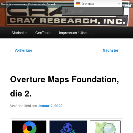
Zum
mikeE's GeoBlog
German
primären
Such
Inhalt
springen
#geoObserver
Hauptmenü
Startseite
GeoTools
Impressum / Über …
Beitragsnavigation
←
Vorheriger
Nächster
→
Overture Maps Foundation,
die 2.
Veröffentlicht am
Januar 2, 2023