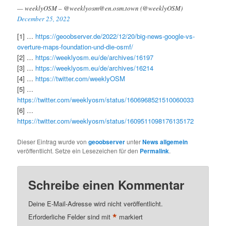
— weeklyOSM – @weeklyosm@en.osm.town (@weeklyOSM)
December 25, 2022
[1] …
https://geoobserver.de/2022/12/20/big-news-google-vs-
overture-maps-foundation-und-die-osmf/
[2] …
https://weeklyosm.eu/de/archives/16197
[3] …
https://weeklyosm.eu/de/archives/16214
[4] …
https://twitter.com/weeklyOSM
[5] …
https://twitter.com/weeklyosm/status/1606968521510060033
[6] …
https://twitter.com/weeklyosm/status/1609511098176135172
Dieser Eintrag wurde von
geoobserver
unter
News allgemein
veröffentlicht. Setze ein Lesezeichen für den
Permalink
.
Schreibe einen Kommentar
Deine E-Mail-Adresse wird nicht veröffentlicht.
*
Erforderliche Felder sind mit
markiert