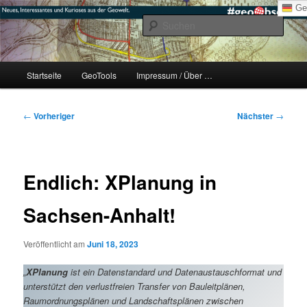
Zum
mikeE's GeoBlog
Ge
primären
Such
Inhalt
springen
#geoObserver
Hauptmenü
Startseite
GeoTools
Impressum / Über …
Beitragsnavigation
←
Vorheriger
Nächster
→
Endlich: XPlanung in
Sachsen-Anhalt!
Veröffentlicht am
Juni 18, 2023
„
XPlanung
ist ein Datenstandard und Datenaustauschformat und
unterstützt den verlustfreien Transfer von Bauleitplänen,
Raumordnungsplänen und Landschaftsplänen zwischen