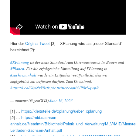
Hier der
Original-Tweet
[3] – XPlanung wird als „neuer Standard“
bezeichnet(?):
#XPlanung
ist der neue Standard zum Datenaustausch im Bauen und
#Planen
. Für die erfolgreiche Umstellung auf XPlanung in
#sachsenanhalt
wurde ein Leitfaden veröffentlicht, den wir
maßgeblich mitverfassen durften. Zum Download:
https://t.co/GlmNxY8cfv
pic.twitter.com/xVR8rNqwpR
— onmaps (@geoGLIS)
June 16, 2023
[1] …
https://xleitstelle.de/xplanung/ueber_xplanung
[2] …
https://mid.sachsen-
anhalt.de/fileadmin/Bibliothek/Politik_und_Verwaltung/MLV/MID/Minist
Leitfaden-Sachsen-Anhalt.pdf