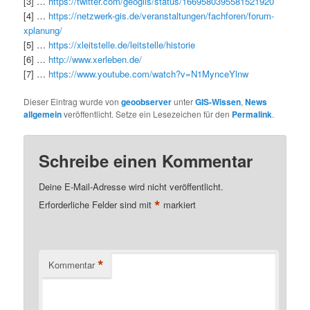
[3] …
https://twitter.com/geoglis/status/1669580395581521920
[4] …
https://netzwerk-gis.de/veranstaltungen/fachforen/forum-
xplanung/
[5] …
https://xleitstelle.de/leitstelle/historie
[6] …
http://www.xerleben.de/
[7] …
https://www.youtube.com/watch?v=N1MynceYlnw
Dieser Eintrag wurde von
geoobserver
unter
GIS-Wissen
,
News
allgemein
veröffentlicht. Setze ein Lesezeichen für den
Permalink
.
Schreibe einen Kommentar
Deine E-Mail-Adresse wird nicht veröffentlicht.
*
Erforderliche Felder sind mit
markiert
*
Kommentar