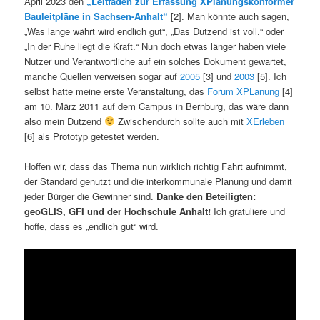
April 2023 den
„Leitfaden zur Erfassung XPlanungskonformer
Bauleitpläne in Sachsen-Anhalt“
[2]. Man könnte auch sagen,
„Was lange währt wird endlich gut“, „Das Dutzend ist voll.“ oder
„In der Ruhe liegt die Kraft.“ Nun doch etwas länger haben viele
Nutzer und Verantwortliche auf ein solches Dokument gewartet,
manche Quellen verweisen sogar auf
2005
[3] und
2003
[5]. Ich
selbst hatte meine erste Veranstaltung, das
Forum XPLanung
[4]
am 10. März 2011 auf dem Campus in Bernburg, das wäre dann
also mein Dutzend
Zwischendurch sollte auch mit
XErleben
[6] als Prototyp getestet werden.
Hoffen wir, dass das Thema nun wirklich richtig Fahrt aufnimmt,
der Standard genutzt und die interkommunale Planung und damit
jeder Bürger die Gewinner sind.
Danke den Beteiligten:
geoGLIS, GFI und der Hochschule Anhalt!
Ich gratuliere und
hoffe, dass es „endlich gut“ wird.