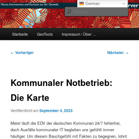
Zum
mikeE's GeoBlog
German
primären
Such
Inhalt
springen
#geoObserver
Hauptmenü
Startseite
GeoTools
Impressum / Über …
Beitragsnavigation
←
Vorheriger
Nächster
→
Kommunaler Notbetrieb:
Die Karte
Veröffentlicht am
September 4, 2023
Meist läuft die EDV der deutschen Kommunen 24/7 fehlerfrei,
doch Ausfälle kommunaler IT begleiten uns gefühlt immer
häufiger. Um diesem Bauchgefühl mit Fakten zu begegnen, lohnt