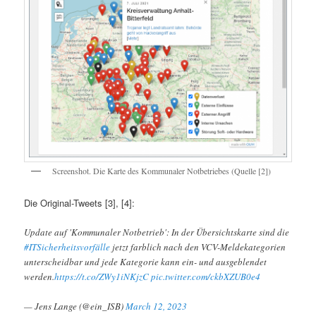
Screenshot. Die Karte des Kommunaler Notbetriebes (Quelle [2])
Die Original-Tweets [3], [4]:
Update auf 'Kommunaler Notbetrieb': In der Übersichtskarte sind die
#ITSicherheitsvorfälle
jetzt farblich nach den VCV-Meldekategorien
unterscheidbar und jede Kategorie kann ein- und ausgeblendet
werden.
https://t.co/ZWy1iNKjzC
pic.twitter.com/ckbXZUB0e4
— Jens Lange (@ein_ISB)
March 12, 2023