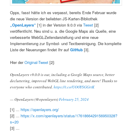
Opps, fasst hätte ich es verpasst, bereits Ende Februar wurde
die neue Version der beliebten JS-Karten-Bibliothek
„OpenLayers“
[1] in der Version 9.0.0 via
Tweet
[2]
veröffentlicht. Neu sind u. a. die Google Maps als Quelle, eine
verbesserte WebGL-Zeilendarstellung und eine neue
Implementierung zur Symbol- und Textbereinigung. Die komplette
Liste der Neuerungen findet Ihr auf
GitHub
[3].
Hier der
Original-Tweet
[2]:
OpenLayers v9.0.0 is out, including a Google Maps source, better
decluttering, improved WebGL line rendering, and more! Thanks to
everyone who contributed.
https://t.co/UOOYSGGrtK
— OpenLayers (@openlayers)
February 25, 2024
[1] …
https://openlayers.org/
[2] …
https://x.com/openlayers/status/1761866429156950328?
s=20
[3] …