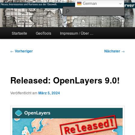
Zum
mikeE's GeoBlog
German
primären
Such
Inhalt
springen
#geoObserver
Hauptmenü
Startseite
GeoTools
Impressum / Über …
Beitragsnavigation
←
Vorheriger
Nächster
→
Released: OpenLayers 9.0!
Veröffentlicht am
März 5, 2024