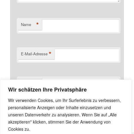
*
Name
*
E-Mail-Adresse
Website
Wir schätzen Ihre Privatsphäre
Name, E-Mail-Adresse und Website in diesem Browser
Wir verwenden Cookies, um Ihr Surferlebnis zu verbessern,
für meinen nächsten Kommentar speichern.
personalisierte Anzeigen oder Inhalte einzusetzen und
unseren Datenverkehr zu analysieren. Wenn Sie auf „Alle
akzeptieren" klicken, stimmen Sie der Anwendung von
Cookies zu.