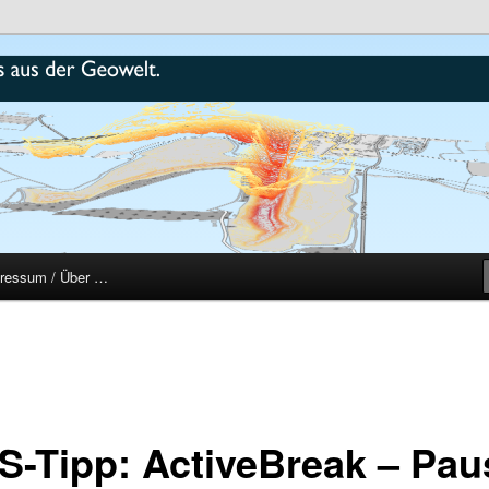
r
ressum / Über …
S-Tipp: ActiveBreak – Pau