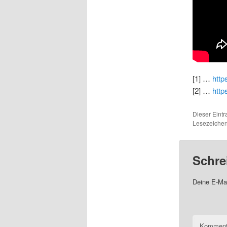
[1] …
http
[2] …
htt
Dieser Eint
Lesezeichen
Schre
Deine E-Mai
Komment