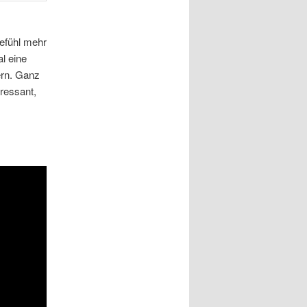
efühl mehr
l eine
ern. Ganz
eressant,