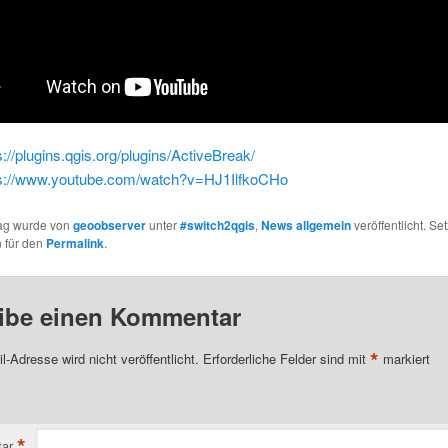
s://plugins.qgis.org/plugins/ActiveBreak/
ps://www.youtube.com/watch?v=HJ1IlfkoCHo
rag wurde von
geoobserver
unter
#switch2qgis
,
News allgemein
veröffentlicht. Se
 für den
Permalink
.
ibe einen Kommentar
*
l-Adresse wird nicht veröffentlicht.
Erforderliche Felder sind mit
markiert
*
ar