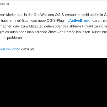
elle [2]
mal wieder total in der GeoWelt des QGIS versunken seid und kein G
it habt, erinnert Euch das neue QGIS-Plugin
„ActiveBreak“
daran, ma
machen oder zum Mittag zu gehen oder das aktuelle Projekt zu sich
ibt es auch noch inspirierende Zitate von Persönlichkeiten. Klingt int
 mal probieren.
outube-Video
dazu [2]: