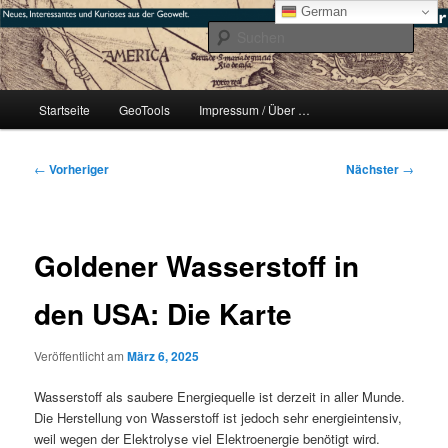
Zum
mikeE's GeoBlog
German
primären
Such
Inhalt
springen
#geoObserver
Hauptmenü
Startseite
GeoTools
Impressum / Über …
Beitragsnavigation
←
Vorheriger
Nächster
→
Goldener Wasserstoff in
den USA: Die Karte
Veröffentlicht am
März 6, 2025
Wasserstoff als saubere Energiequelle ist derzeit in aller Munde.
Die Herstellung von Wasserstoff ist jedoch sehr energieintensiv,
weil wegen der Elektrolyse viel Elektroenergie benötigt wird.