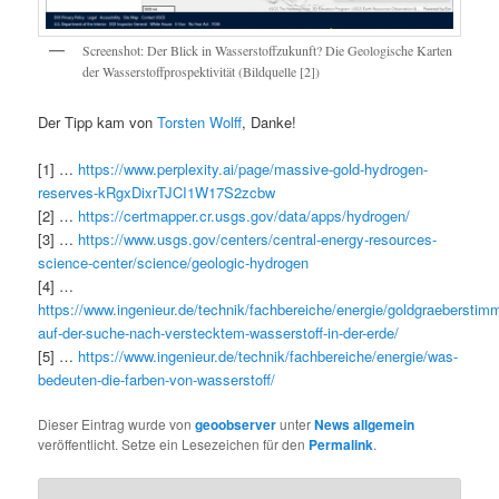
Screenshot: Der Blick in Wasserstoffzukunft? Die Geologische Karten
der Wasserstoffprospektivität (Bildquelle [2])
Der Tipp kam von
Torsten Wolff
, Danke!
[1] …
https://www.perplexity.ai/page/massive-gold-hydrogen-
reserves-kRgxDixrTJCI1W17S2zcbw
[2] …
https://certmapper.cr.usgs.gov/data/apps/hydrogen/
[3] …
https://www.usgs.gov/centers/central-energy-resources-
science-center/science/geologic-hydrogen
[4] …
https://www.ingenieur.de/technik/fachbereiche/energie/goldgraeberstim
auf-der-suche-nach-verstecktem-wasserstoff-in-der-erde/
[5] …
https://www.ingenieur.de/technik/fachbereiche/energie/was-
bedeuten-die-farben-von-wasserstoff/
Dieser Eintrag wurde von
geoobserver
unter
News allgemein
veröffentlicht. Setze ein Lesezeichen für den
Permalink
.