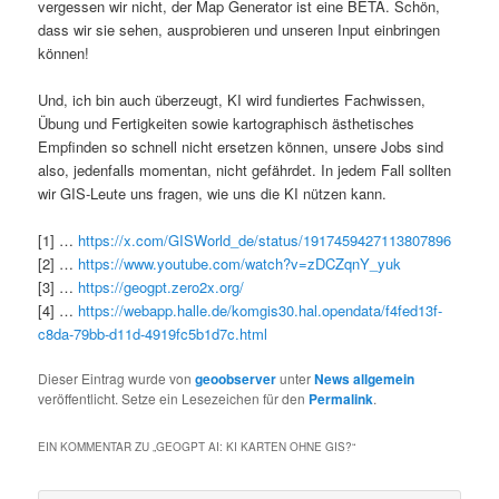
vergessen wir nicht, der Map Generator ist eine BETA. Schön,
dass wir sie sehen, ausprobieren und unseren Input einbringen
können!
Und, ich bin auch überzeugt, KI wird fundiertes Fachwissen,
Übung und Fertigkeiten sowie kartographisch ästhetisches
Empfinden so schnell nicht ersetzen können, unsere Jobs sind
also, jedenfalls momentan, nicht gefährdet. In jedem Fall sollten
wir GIS-Leute uns fragen, wie uns die KI nützen kann.
[1] …
https://x.com/GISWorld_de/status/1917459427113807896
[2] …
https://www.youtube.com/watch?v=zDCZqnY_yuk
[3] …
https://geogpt.zero2x.org/
[4] …
https://webapp.halle.de/komgis30.hal.opendata/f4fed13f-
c8da-79bb-d11d-4919fc5b1d7c.html
Dieser Eintrag wurde von
geoobserver
unter
News allgemein
veröffentlicht. Setze ein Lesezeichen für den
Permalink
.
EIN KOMMENTAR ZU „
GEOGPT AI: KI KARTEN OHNE GIS?
“