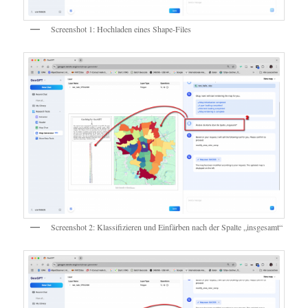
Screenshot 1: Hochladen eines Shape-Files
Screenshot 2: Klassifizieren und Einfärben nach der Spalte „insgesamt“