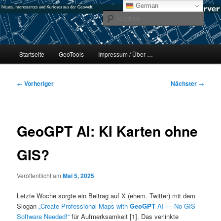
Zum
mikeE's GeoBlog
German
primären
Such
Inhalt
springen
#geoObserver
Hauptmenü
Startseite
GeoTools
Impressum / Über …
Beitragsnavigation
←
Vorheriger
Nächster
→
GeoGPT AI: KI Karten ohne
GIS?
Veröffentlicht am
Mai 5, 2025
Letzte Woche sorgte ein Beitrag auf X (ehem. Twitter) mit dem
Slogan
„Create Professional Maps with
GeoGPT
AI — No GIS
Software Needed!“
für Aufmerksamkeit [1]. Das verlinkte