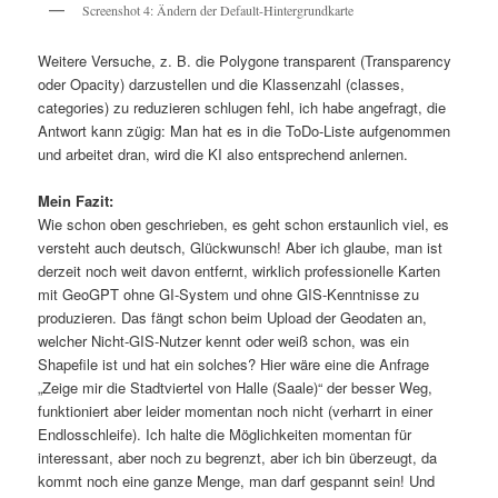
Screenshot 4: Ändern der Default-Hintergrundkarte
Weitere Versuche, z. B. die Polygone transparent (Transparency
oder Opacity) darzustellen und die Klassenzahl (classes,
categories) zu reduzieren schlugen fehl, ich habe angefragt, die
Antwort kann zügig: Man hat es in die ToDo-Liste aufgenommen
und arbeitet dran, wird die KI also entsprechend anlernen.
Mein Fazit:
Wie schon oben geschrieben, es geht schon erstaunlich viel, es
versteht auch deutsch, Glückwunsch! Aber ich glaube, man ist
derzeit noch weit davon entfernt, wirklich professionelle Karten
mit GeoGPT ohne GI-System und ohne GIS-Kenntnisse zu
produzieren. Das fängt schon beim Upload der Geodaten an,
welcher Nicht-GIS-Nutzer kennt oder weiß schon, was ein
Shapefile ist und hat ein solches? Hier wäre eine die Anfrage
„Zeige mir die Stadtviertel von Halle (Saale)“ der besser Weg,
funktioniert aber leider momentan noch nicht (verharrt in einer
Endlosschleife). Ich halte die Möglichkeiten momentan für
interessant, aber noch zu begrenzt, aber ich bin überzeugt, da
kommt noch eine ganze Menge, man darf gespannt sein! Und