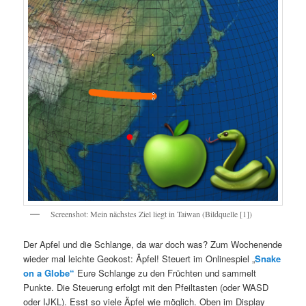
Screenshot: Mein nächstes Ziel liegt in Taiwan (Bildquelle [1])
Der Apfel und die Schlange, da war doch was? Zum Wochenende
wieder mal leichte Geokost: Äpfel! Steuert im Onlinespiel „
Snake
on a Globe“
Eure Schlange zu den Früchten und sammelt
Punkte. Die Steuerung erfolgt mit den Pfeiltasten (oder WASD
oder IJKL). Esst so viele Äpfel wie möglich. Oben im Display