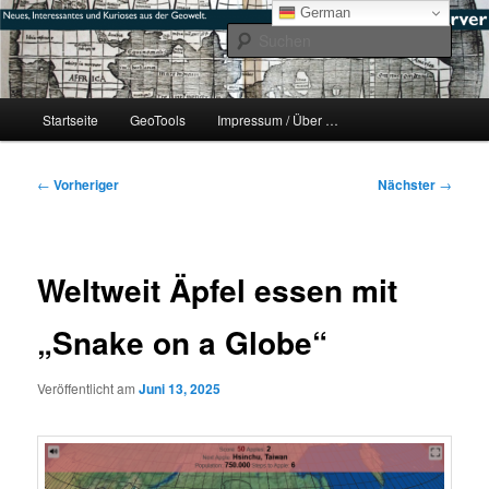
Zum
mikeE's GeoBlog
German
primären
Such
Inhalt
springen
#geoObserver
Hauptmenü
Startseite
GeoTools
Impressum / Über …
Beitragsnavigation
←
Vorheriger
Nächster
→
Weltweit Äpfel essen mit
„Snake on a Globe“
Veröffentlicht am
Juni 13, 2025