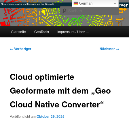
Zum
mikeE's GeoBlog
German
primären
Such
Inhalt
springen
#geoObserver
Hauptmenü
Startseite
GeoTools
Impressum / Über …
Beitragsnavigation
←
Vorheriger
Nächster
→
Cloud optimierte
Geoformate mit dem „Geo
Cloud Native Converter“
Veröffentlicht am
Oktober 29, 2025