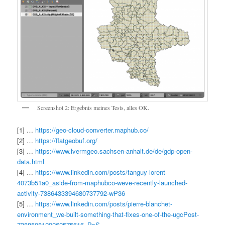
Screenshot 2: Ergebnis meines Tests, alles OK.
[1] …
https://geo-cloud-converter.maphub.co/
[2] …
https://flatgeobuf.org/
[3] …
https://www.lvermgeo.sachsen-anhalt.de/de/gdp-open-
data.html
[4] …
https://www.linkedin.com/posts/tanguy-lorent-
4073b51a0_aside-from-maphubco-weve-recently-launched-
activity-7386433394680737792-wP36
[5] …
https://www.linkedin.com/posts/pierre-blanchet-
environment_we-built-something-that-fixes-one-of-the-ugcPost-
7388508129262575616–PsS