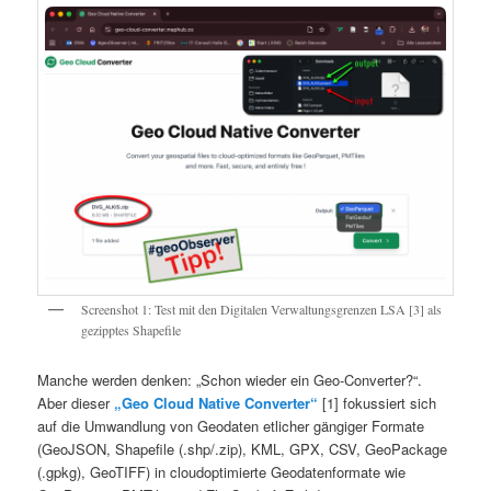
Screenshot 1: Test mit den Digitalen Verwaltungsgrenzen LSA [3] als
gezipptes Shapefile
Manche werden denken: „Schon wieder ein Geo-Converter?“.
Aber dieser
„Geo Cloud Native Converter“
[1] fokussiert sich
auf die Umwandlung von Geodaten etlicher gängiger Formate
(GeoJSON, Shapefile (.shp/.zip), KML, GPX, CSV, GeoPackage
(.gpkg), GeoTIFF) in cloudoptimierte Geodatenformate wie