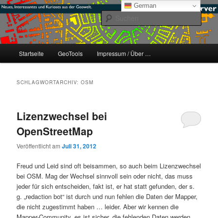
Zum
Zum
mikeE's GeoBlog
German
primären
sekundären
Such
Inhalt
Inhalt
springen
springen
#geoObserver
Hauptmenü
Startseite
GeoTools
Impressum / Über …
SCHLAGWORTARCHIV:
OSM
Lizenzwechsel bei
OpenStreetMap
Veröffentlicht am
Juli 31, 2012
Freud und Leid sind oft beisammen, so auch beim Lizenzwechsel
bei OSM. Mag der Wechsel sinnvoll sein oder nicht, das muss
jeder für sich entscheiden, fakt ist, er hat statt gefunden, der s.
g. „redaction bot“ ist durch und nun fehlen die Daten der Mapper,
die nicht zugestimmt haben … leider. Aber wir kennen die
Mapper-Community, es ist sicher, die fehlenden Daten werden