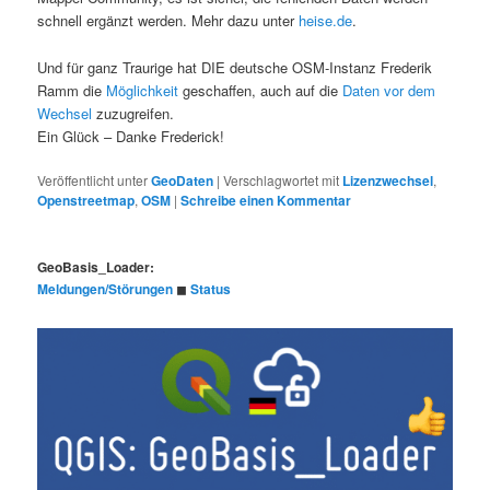
schnell ergänzt werden. Mehr dazu unter
heise.de
.
Und für ganz Traurige hat DIE deutsche OSM-Instanz Frederik
Ramm die
Möglichkeit
geschaffen, auch auf die
Daten vor dem
Wechsel
zuzugreifen.
Ein Glück – Danke Frederick!
Veröffentlicht unter
GeoDaten
|
Verschlagwortet mit
Lizenzwechsel
,
Openstreetmap
,
OSM
|
Schreibe einen Kommentar
GeoBasis_Loader:
Meldungen/Störungen
◼︎
Status