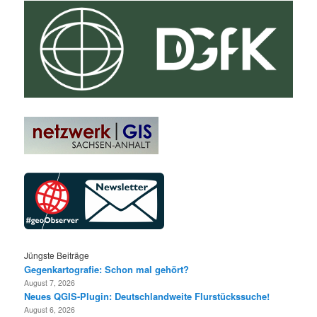
Jüngste Beiträge
Gegenkartografie: Schon mal gehört?
August 7, 2026
Neues QGIS-Plugin: Deutschlandweite Flurstückssuche!
August 6, 2026