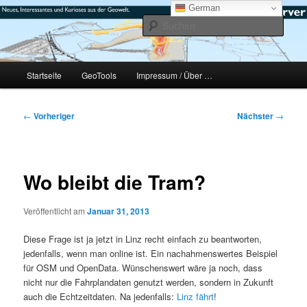
Zum
mikeE's GeoBlog
German
primären
Such
Inhalt
springen
#geoObserver
Hauptmenü
Startseite
GeoTools
Impressum / Über …
Beitragsnavigation
←
Vorheriger
Nächster
→
Wo bleibt die Tram?
Veröffentlicht am
Januar 31, 2013
Diese Frage ist ja jetzt in Linz recht einfach zu beantworten,
jedenfalls, wenn man online ist. Ein nachahmenswertes Beispiel
für OSM und OpenData. Wünschenswert wäre ja noch, dass
nicht nur die Fahrplandaten genutzt werden, sondern in Zukunft
auch die Echtzeitdaten. Na jedenfalls:
Linz fährt
!