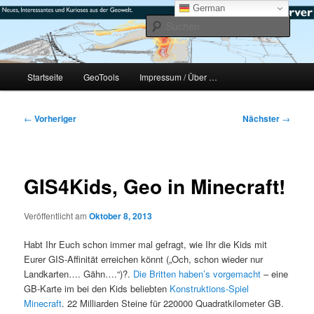
Zum
mikeE's GeoBlog
German
primären
Such
Inhalt
springen
#geoObserver
Hauptmenü
Startseite
GeoTools
Impressum / Über …
Beitragsnavigation
←
Vorheriger
Nächster
→
GIS4Kids, Geo in Minecraft!
Veröffentlicht am
Oktober 8, 2013
Habt Ihr Euch schon immer mal gefragt, wie Ihr die Kids mit
Eurer GIS-Affinität erreichen könnt („Och, schon wieder nur
Landkarten…. Gähn….“)?.
Die Britten haben’s vorgemacht
– eine
GB-Karte im bei den Kids beliebten
Konstruktions-Spiel
Minecraft
. 22 Milliarden Steine für 220000 Quadratkilometer GB.