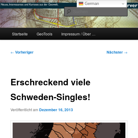
Zum
mikeE's GeoBlog
German
primären
Such
Inhalt
springen
#geoObserver
Hauptmenü
Startseite
GeoTools
Impressum / Über …
Beitragsnavigation
←
Vorheriger
Nächster
→
Erschreckend viele
Schweden-Singles!
Veröffentlicht am
Dezember 16, 2013