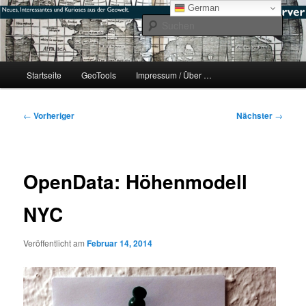
Zum
mikeE's GeoBlog
German
primären
Such
Inhalt
springen
#geoObserver
Hauptmenü
Startseite
GeoTools
Impressum / Über …
Beitragsnavigation
←
Vorheriger
Nächster
→
OpenData: Höhenmodell
NYC
Veröffentlicht am
Februar 14, 2014