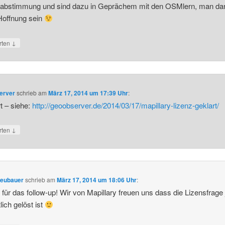
zabstimmung und sind dazu in Geprächem mit den OSMlern, man dar
Hoffnung sein
↓
rten
erver
schrieb
am
März 17, 2014 um 17:39 Uhr
:
t – siehe:
http://geoobserver.de/2014/03/17/mapillary-lizenz-geklart/
↓
rten
Neubauer
schrieb
am
März 17, 2014 um 18:06 Uhr
:
für das follow-up! Wir von Mapillary freuen uns dass die Lizensfrage 
lich gelöst ist