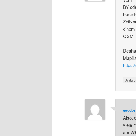
BY ode
herunt
Zeitv
einem 
OSM, w
Deshal
Mapill
https
Antwo
geoobs
Also, 
viele 
am WE 