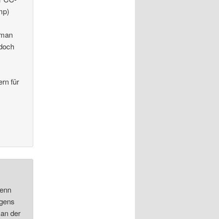
mp)
 man
 doch
rn für
wenn
igens
 an der