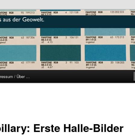
r
ressum / Über …
llary: Erste Halle-Bilder