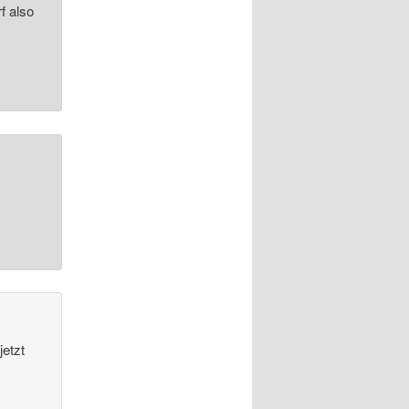
f also
jetzt