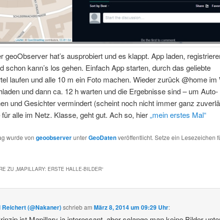
er geoObserver hat’s ausprobiert und es klappt. App laden, registriere
 schon kann’s los gehen. Einfach App starten, durch das geliebte
rtel laufen und alle 10 m ein Foto machen. Wieder zurück @home i
hladen und dann ca. 12 h warten und die Ergebnisse sind – um Auto-
en und Gesichter vermindert (scheint noch nicht immer ganz zuverlä
 für alle im Netz. Klasse, geht gut. Ach so, hier
„mein erstes Mal“
rag wurde von
geoobserver
unter
GeoDaten
veröffentlicht. Setze ein Lesezeichen f
E ZU „
MAPILLARY: ERSTE HALLE-BILDER
“
l Reichert (@Nakaner)
schrieb
am
März 8, 2014 um 09:29 Uhr
:
inzip ist Mapillary ja interessant, aber solange man keine Bilder unt