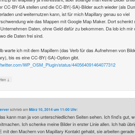
r CC-BY-SA stellen und die CC-BY(-SA)-Bilder auch wieder (als Du
erladen und weiternutzen kann, ist für mich Mapillary genau so viel
erschwendung wie das Mappen mit Google Map Maker. Dort schenkt
Unternehmen Daten, ohne Geld dafür zu bekommen. Da lob ich mir
o die Daten frei sind.
b warte ich mit dem Mapillern (das Verb für das Aufnehmen von Bilde
ary), bis es eine CC-BY(-SA)-Option gibt.
://twitter.com/WP_OSM_Plugin/status/440564091464077312
↓
rten
erver
schrieb
am
März 10, 2014 um 11:00 Uhr
:
das kann man ja von unterschiedlichen Seiten sehen. Ich find’s gut, 
mitmachen. Ich schenke meine Bilder in erster Linie allen. Ich hab übr
mit den Machern von Mapillary Kontakt gehabt, sie arbeiten gerade