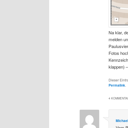
Na klar, d
melden und
Paulusvie
Fotos hoc
Kennzeich
klappen) –
Dieser Eint
Permalink
.
4 KOMMENTAR
Michae
Vom Pr