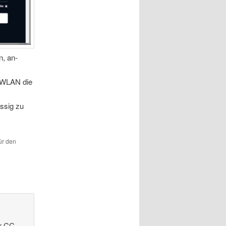
n, an-
m WLAN die
ssig zu
ür den
er CC-