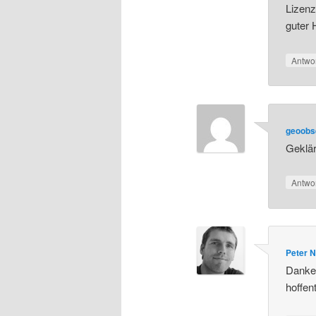
Lizen
guter 
Antwo
geoobs
Geklär
Antwo
Peter 
Danke 
hoffent