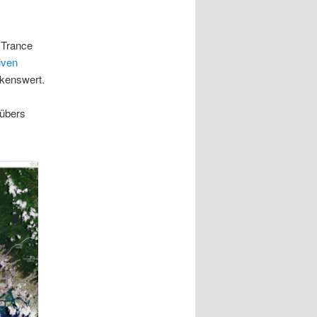
 Trance
iven
rkenswert.
 übers