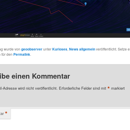
rag wurde von
geoobserver
unter
Kurioses
,
News allgemein
veröffentlicht. Setze e
 für den
Permalink
.
ibe einen Kommentar
*
l-Adresse wird nicht veröffentlicht.
Erforderliche Felder sind mit
markiert
*
ar