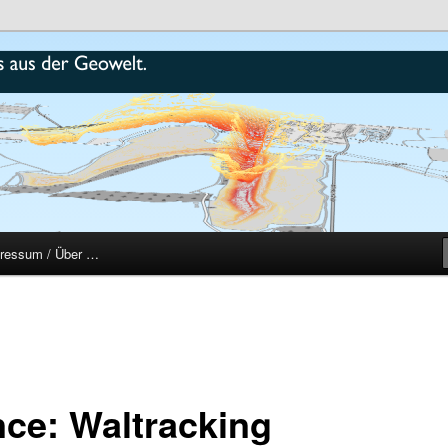
r
ressum / Über …
nce: Waltracking