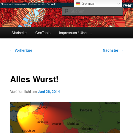
Zum
mikeE's GeoBlog
German
primären
Such
Inhalt
springen
#geoObserver
Hauptmenü
Startseite
GeoTools
Impressum / Über …
Beitragsnavigation
←
Vorheriger
Nächster
→
Alles Wurst!
Veröffentlicht am
Juni 26, 2014