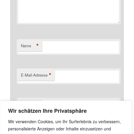
*
Name
*
E-Mail-Adresse
Website
Wir schätzen Ihre Privatsphäre
Name, E-Mail-Adresse und Website in diesem Browser
Wir verwenden Cookies, um Ihr Surferlebnis zu verbessern,
für meinen nächsten Kommentar speichern.
personalisierte Anzeigen oder Inhalte einzusetzen und