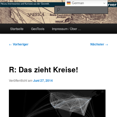
Zum
mikeE's GeoBlog
German
primären
Such
Inhalt
springen
#geoObserver
Hauptmenü
Startseite
GeoTools
Impressum / Über …
Beitragsnavigation
←
Vorheriger
Nächster
→
R: Das zieht Kreise!
Veröffentlicht am
Juni 27, 2014