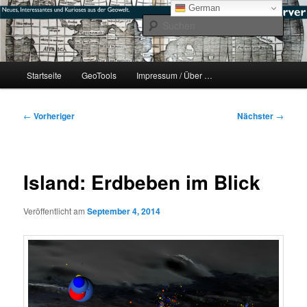
Zum
mikeE's GeoBlog
German
primären
Such
Inhalt
springen
#geoObserver
Hauptmenü
Startseite
GeoTools
Impressum / Über …
Beitragsnavigation
←
Vorheriger
Nächster
→
Island: Erdbeben im Blick
Veröffentlicht am
September 4, 2014