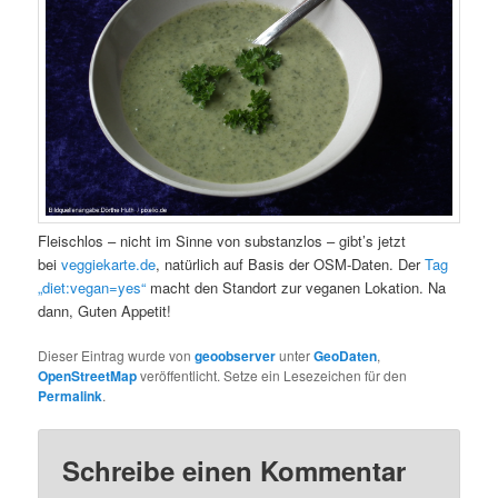
Fleischlos – nicht im Sinne von substanzlos – gibt’s jetzt
bei
veggiekarte.de
, natürlich auf Basis der OSM-Daten. Der
Tag
„diet:vegan=yes“
macht den Standort zur veganen Lokation. Na
dann, Guten Appetit!
Dieser Eintrag wurde von
geoobserver
unter
GeoDaten
,
OpenStreetMap
veröffentlicht. Setze ein Lesezeichen für den
Permalink
.
Schreibe einen Kommentar