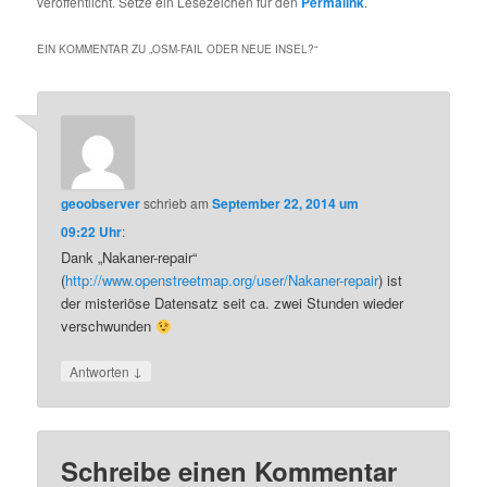
veröffentlicht. Setze ein Lesezeichen für den
Permalink
.
EIN KOMMENTAR ZU „
OSM-FAIL ODER NEUE INSEL?
“
geoobserver
schrieb
am
September 22, 2014 um
09:22 Uhr
:
Dank „Nakaner-repair“
(
http://www.openstreetmap.org/user/Nakaner-repair
) ist
der misteriöse Datensatz seit ca. zwei Stunden wieder
verschwunden
↓
Antworten
Schreibe einen Kommentar