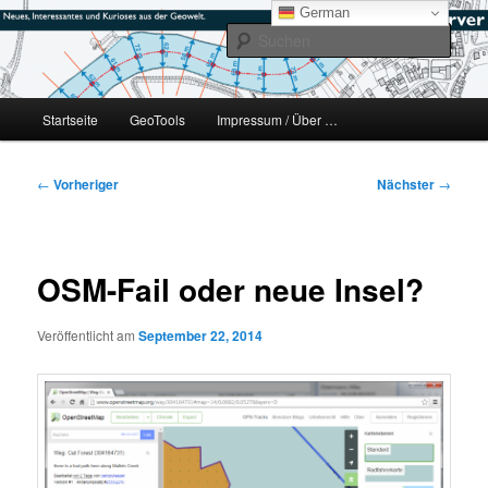
Zum
mikeE's GeoBlog
German
primären
Such
Inhalt
springen
#geoObserver
Hauptmenü
Startseite
GeoTools
Impressum / Über …
Beitragsnavigation
←
Vorheriger
Nächster
→
OSM-Fail oder neue Insel?
Veröffentlicht am
September 22, 2014