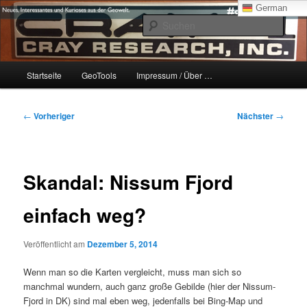
Zum
mikeE's GeoBlog
German
primären
Such
Inhalt
springen
#geoObserver
Hauptmenü
Startseite
GeoTools
Impressum / Über …
Beitragsnavigation
←
Vorheriger
Nächster
→
Skandal: Nissum Fjord
einfach weg?
Veröffentlicht am
Dezember 5, 2014
Wenn man so die Karten vergleicht, muss man sich so
manchmal wundern, auch ganz große Gebilde (hier der Nissum-
Fjord in DK) sind mal eben weg, jedenfalls bei Bing-Map und