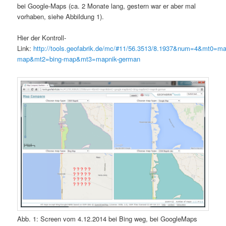
bei Google-Maps (ca. 2 Monate lang, gestern war er aber mal
vorhaben, siehe Abbildung 1).
Hier der Kontroll-
Link:
http://tools.geofabrik.de/mc/#11/56.3513/8.1937&num=4&mt0=m
map&mt2=bing-map&mt3=mapnik-german
Abb. 1: Screen vom 4.12.2014 bei Bing weg, bei GoogleMaps