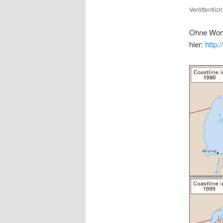
Veröffentlic
Ohne Wort
hier:
http: