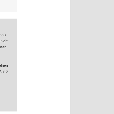
eet).
 nicht
 man
elnen
A 3.0