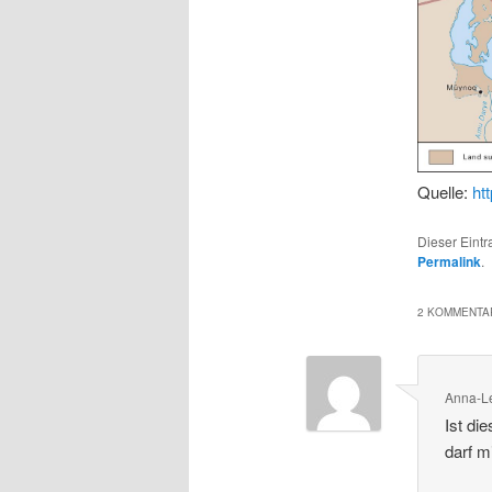
Quelle:
ht
Dieser Eint
Permalink
.
2 KOMMENTAR
Anna-L
Ist di
darf m