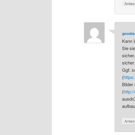
Antwo
geoobs
Kann i
Sie si
siche
sicher
Ggf. s
(
https
Bilder
(
http:
ausdrü
aufbau
Antwo