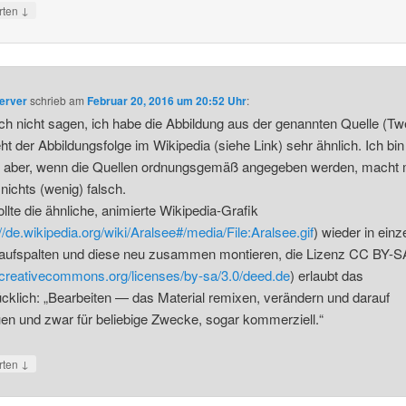
↓
rten
erver
schrieb
am
Februar 20, 2016 um 20:52 Uhr
:
ch nicht sagen, ich habe die Abbildung aus der genannten Quelle (Tw
eht der Abbildungsfolge im Wikipedia (siehe Link) sehr ähnlich. Ich bin
r, aber, wenn die Quellen ordnungsgemäß angegeben werden, macht
 nichts (wenig) falsch.
ollte die ähnliche, animierte Wikipedia-Grafik
://de.wikipedia.org/wiki/Aralsee#/media/File:Aralsee.gif
) wieder in einz
 aufspalten und diese neu zusammen montieren, die Lizenz CC BY-S
//creativecommons.org/licenses/by-sa/3.0/deed.de
) erlaubt das
cklich: „Bearbeiten — das Material remixen, verändern und darauf
en und zwar für beliebige Zwecke, sogar kommerziell.“
↓
rten