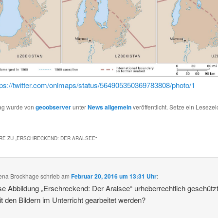
tps://twitter.com/onlmaps/status/564905350369783808/photo/1
rag wurde von
geoobserver
unter
News allgemein
veröffentlicht. Setze ein Leseze
E ZU „
ERSCHRECKEND: DER ARALSEE
“
ena Brockhage
schrieb
am
Februar 20, 2016 um 13:31 Uhr
:
ese Abbildung „Erschreckend: Der Aralsee“ urheberrechtlich geschütz
it den Bildern im Unterricht gearbeitet werden?