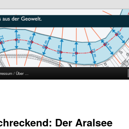
r
ressum / Über …
chreckend: Der Aralsee