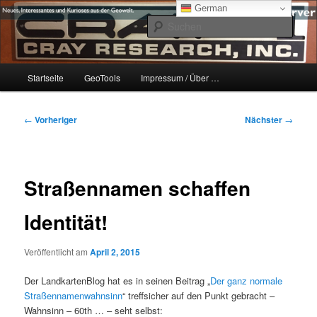
Zum
mikeE's GeoBlog
German
primären
Such
Inhalt
springen
#geoObserver
Hauptmenü
Startseite
GeoTools
Impressum / Über …
Beitragsnavigation
←
Vorheriger
Nächster
→
Straßennamen schaffen
Identität!
Veröffentlicht am
April 2, 2015
Der LandkartenBlog hat es in seinen Beitrag „
Der ganz normale
Straßennamenwahnsinn
“ treffsicher auf den Punkt gebracht –
Wahnsinn – 60th … – seht selbst: